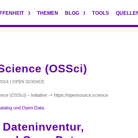
FFENHEIT
THEMEN
BLOG
TOOLS
QUELLE
Science (OSSci)
2024
|
OPEN SCIENCE
e (OSSci) – Initiative -> https://opensource.science
Dateninventur,