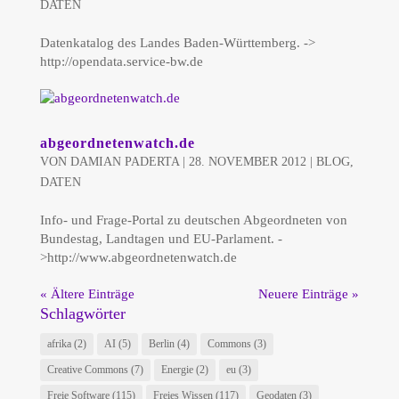
DATEN
Datenkatalog des Landes Baden-Württemberg. ->
http://opendata.service-bw.de
abgeordnetenwatch.de
VON
DAMIAN PADERTA
|
28. NOVEMBER 2012
|
BLOG
,
DATEN
Info- und Frage-Portal zu deutschen Abgeordneten von
Bundestag, Landtagen und EU-Parlament. -
>http://www.abgeordnetenwatch.de
« Ältere Einträge
Neuere Einträge »
Schlagwörter
afrika
(2)
AI
(5)
Berlin
(4)
Commons
(3)
Creative Commons
(7)
Energie
(2)
eu
(3)
Freie Software
(115)
Freies Wissen
(117)
Geodaten
(3)