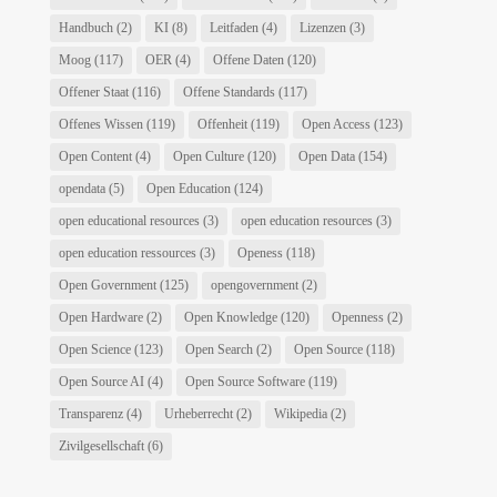
Handbuch
(2)
KI
(8)
Leitfaden
(4)
Lizenzen
(3)
Moog
(117)
OER
(4)
Offene Daten
(120)
Offener Staat
(116)
Offene Standards
(117)
Offenes Wissen
(119)
Offenheit
(119)
Open Access
(123)
Open Content
(4)
Open Culture
(120)
Open Data
(154)
opendata
(5)
Open Education
(124)
open educational resources
(3)
open education resources
(3)
open education ressources
(3)
Openess
(118)
Open Government
(125)
opengovernment
(2)
Open Hardware
(2)
Open Knowledge
(120)
Openness
(2)
Open Science
(123)
Open Search
(2)
Open Source
(118)
Open Source AI
(4)
Open Source Software
(119)
Transparenz
(4)
Urheberrecht
(2)
Wikipedia
(2)
Zivilgesellschaft
(6)