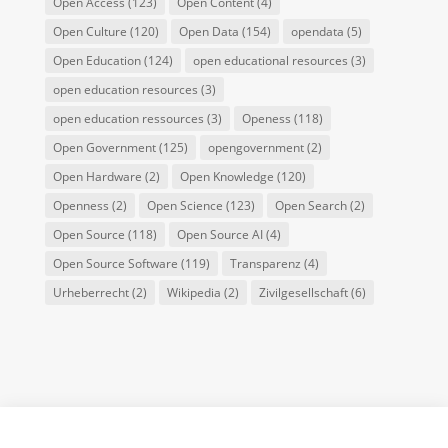
Open Access
(123)
Open Content
(4)
Open Culture
(120)
Open Data
(154)
opendata
(5)
Open Education
(124)
open educational resources
(3)
open education resources
(3)
open education ressources
(3)
Openess
(118)
Open Government
(125)
opengovernment
(2)
Open Hardware
(2)
Open Knowledge
(120)
Openness
(2)
Open Science
(123)
Open Search
(2)
Open Source
(118)
Open Source AI
(4)
Open Source Software
(119)
Transparenz
(4)
Urheberrecht
(2)
Wikipedia
(2)
Zivilgesellschaft
(6)