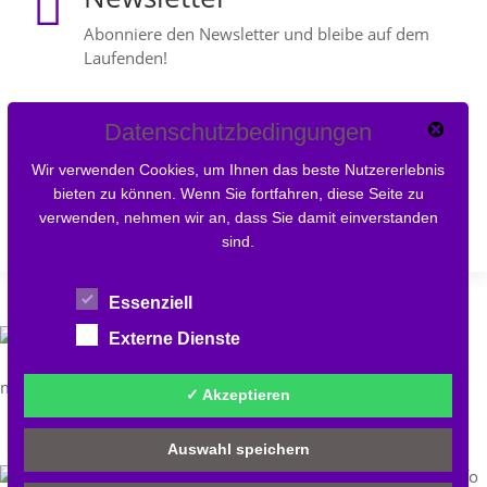

Abonniere den Newsletter und bleibe auf dem
Laufenden!
Datenschutzbedingungen
Newsletter abonnieren
Wir verwenden Cookies, um Ihnen das beste Nutzererlebnis
bieten zu können. Wenn Sie fortfahren, diese Seite zu
verwenden, nehmen wir an, dass Sie damit einverstanden
sind.
Essenziell
Externe Dienste
made by
nozilla
| bits & bytes with ❤
✓ Akzeptieren
Auswahl speichern
Alle Inhalte von openall.info