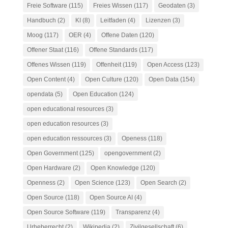
Freie Software
(115)
Freies Wissen
(117)
Geodaten
(3)
Handbuch
(2)
KI
(8)
Leitfaden
(4)
Lizenzen
(3)
Moog
(117)
OER
(4)
Offene Daten
(120)
Offener Staat
(116)
Offene Standards
(117)
Offenes Wissen
(119)
Offenheit
(119)
Open Access
(123)
Open Content
(4)
Open Culture
(120)
Open Data
(154)
opendata
(5)
Open Education
(124)
open educational resources
(3)
open education resources
(3)
open education ressources
(3)
Openess
(118)
Open Government
(125)
opengovernment
(2)
Open Hardware
(2)
Open Knowledge
(120)
Openness
(2)
Open Science
(123)
Open Search
(2)
Open Source
(118)
Open Source AI
(4)
Open Source Software
(119)
Transparenz
(4)
Urheberrecht
(2)
Wikipedia
(2)
Zivilgesellschaft
(6)