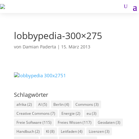
lobbypedia-300×275
von
Damian Paderta
|
15. März 2013
Schlagwörter
afrika
(2)
AI
(5)
Berlin
(4)
Commons
(3)
Creative Commons
(7)
Energie
(2)
eu
(3)
Freie Software
(115)
Freies Wissen
(117)
Geodaten
(3)
Handbuch
(2)
KI
(8)
Leitfaden
(4)
Lizenzen
(3)