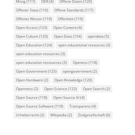
Moog
(117)
OER
(4)
Offene Daten
(120)
Offener Staat
(116)
Offene Standards
(117)
Offenes Wissen
(119)
Offenheit
(119)
Open Access
(123)
Open Content
(4)
Open Culture
(120)
Open Data
(154)
opendata
(5)
Open Education
(124)
open educational resources
(3)
open education resources
(3)
open education ressources
(3)
Openess
(118)
Open Government
(125)
opengovernment
(2)
Open Hardware
(2)
Open Knowledge
(120)
Openness
(2)
Open Science
(123)
Open Search
(2)
Open Source
(118)
Open Source AI
(4)
Open Source Software
(119)
Transparenz
(4)
Urheberrecht
(2)
Wikipedia
(2)
Zivilgesellschaft
(6)