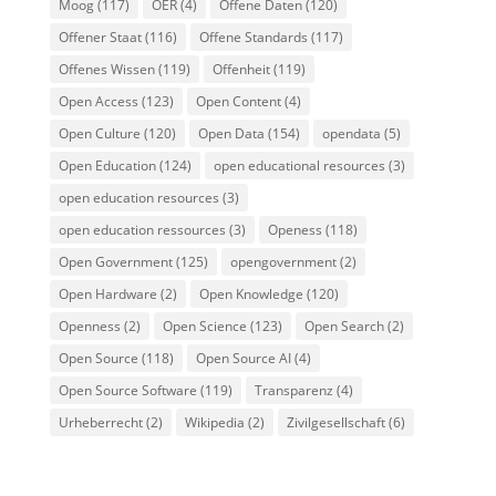
Moog
(117)
OER
(4)
Offene Daten
(120)
Offener Staat
(116)
Offene Standards
(117)
Offenes Wissen
(119)
Offenheit
(119)
Open Access
(123)
Open Content
(4)
Open Culture
(120)
Open Data
(154)
opendata
(5)
Open Education
(124)
open educational resources
(3)
open education resources
(3)
open education ressources
(3)
Openess
(118)
Open Government
(125)
opengovernment
(2)
Open Hardware
(2)
Open Knowledge
(120)
Openness
(2)
Open Science
(123)
Open Search
(2)
Open Source
(118)
Open Source AI
(4)
Open Source Software
(119)
Transparenz
(4)
Urheberrecht
(2)
Wikipedia
(2)
Zivilgesellschaft
(6)