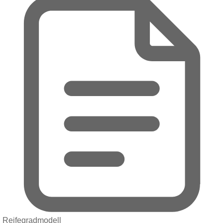
Reifegradmodell