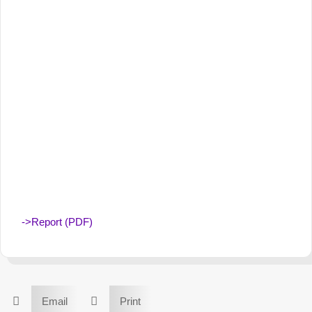
->Report (PDF)


Email
Print