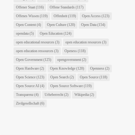
Offener Staat
(116)
Offene Standards
(117)
Offenes Wissen
(119)
Offenheit
(119)
Open Access
(123)
Open Content
(4)
Open Culture
(120)
Open Data
(154)
opendata
(5)
Open Education
(124)
open educational resources
(3)
open education resources
(3)
open education ressources
(3)
Openess
(118)
Open Government
(125)
opengovernment
(2)
Open Hardware
(2)
Open Knowledge
(120)
Openness
(2)
Open Science
(123)
Open Search
(2)
Open Source
(118)
Open Source AI
(4)
Open Source Software
(119)
Transparenz
(4)
Urheberrecht
(2)
Wikipedia
(2)
Zivilgesellschaft
(6)