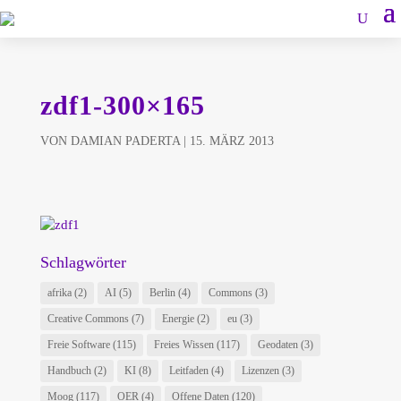
zdf1-300×165
VON
DAMIAN PADERTA
|
15. MÄRZ 2013
Schlagwörter
afrika
(2)
AI
(5)
Berlin
(4)
Commons
(3)
Creative Commons
(7)
Energie
(2)
eu
(3)
Freie Software
(115)
Freies Wissen
(117)
Geodaten
(3)
Handbuch
(2)
KI
(8)
Leitfaden
(4)
Lizenzen
(3)
Moog
(117)
OER
(4)
Offene Daten
(120)