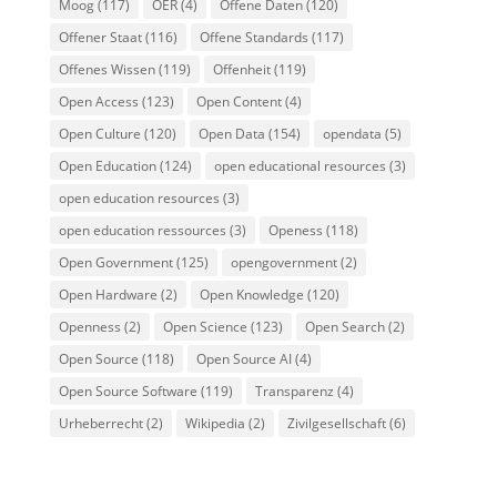
Moog
(117)
OER
(4)
Offene Daten
(120)
Offener Staat
(116)
Offene Standards
(117)
Offenes Wissen
(119)
Offenheit
(119)
Open Access
(123)
Open Content
(4)
Open Culture
(120)
Open Data
(154)
opendata
(5)
Open Education
(124)
open educational resources
(3)
open education resources
(3)
open education ressources
(3)
Openess
(118)
Open Government
(125)
opengovernment
(2)
Open Hardware
(2)
Open Knowledge
(120)
Openness
(2)
Open Science
(123)
Open Search
(2)
Open Source
(118)
Open Source AI
(4)
Open Source Software
(119)
Transparenz
(4)
Urheberrecht
(2)
Wikipedia
(2)
Zivilgesellschaft
(6)