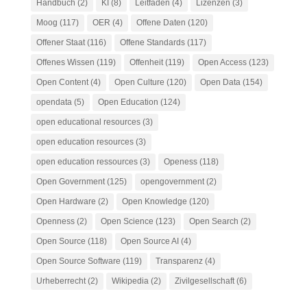
Handbuch
(2)
KI
(8)
Leitfaden
(4)
Lizenzen
(3)
Moog
(117)
OER
(4)
Offene Daten
(120)
Offener Staat
(116)
Offene Standards
(117)
Offenes Wissen
(119)
Offenheit
(119)
Open Access
(123)
Open Content
(4)
Open Culture
(120)
Open Data
(154)
opendata
(5)
Open Education
(124)
open educational resources
(3)
open education resources
(3)
open education ressources
(3)
Openess
(118)
Open Government
(125)
opengovernment
(2)
Open Hardware
(2)
Open Knowledge
(120)
Openness
(2)
Open Science
(123)
Open Search
(2)
Open Source
(118)
Open Source AI
(4)
Open Source Software
(119)
Transparenz
(4)
Urheberrecht
(2)
Wikipedia
(2)
Zivilgesellschaft
(6)