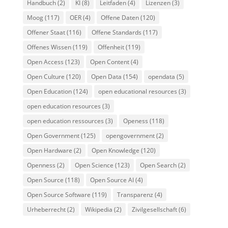
Handbuch
(2)
KI
(8)
Leitfaden
(4)
Lizenzen
(3)
Moog
(117)
OER
(4)
Offene Daten
(120)
Offener Staat
(116)
Offene Standards
(117)
Offenes Wissen
(119)
Offenheit
(119)
Open Access
(123)
Open Content
(4)
Open Culture
(120)
Open Data
(154)
opendata
(5)
Open Education
(124)
open educational resources
(3)
open education resources
(3)
open education ressources
(3)
Openess
(118)
Open Government
(125)
opengovernment
(2)
Open Hardware
(2)
Open Knowledge
(120)
Openness
(2)
Open Science
(123)
Open Search
(2)
Open Source
(118)
Open Source AI
(4)
Open Source Software
(119)
Transparenz
(4)
Urheberrecht
(2)
Wikipedia
(2)
Zivilgesellschaft
(6)