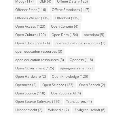
Moog
(117)
OER
(4)
Offene Daten
(120)
Offener Staat
(116)
Offene Standards
(117)
Offenes Wissen
(119)
Offenheit
(119)
Open Access
(123)
Open Content
(4)
Open Culture
(120)
Open Data
(154)
opendata
(5)
Open Education
(124)
open educational resources
(3)
open education resources
(3)
open education ressources
(3)
Openess
(118)
Open Government
(125)
opengovernment
(2)
Open Hardware
(2)
Open Knowledge
(120)
Openness
(2)
Open Science
(123)
Open Search
(2)
Open Source
(118)
Open Source AI
(4)
Open Source Software
(119)
Transparenz
(4)
Urheberrecht
(2)
Wikipedia
(2)
Zivilgesellschaft
(6)