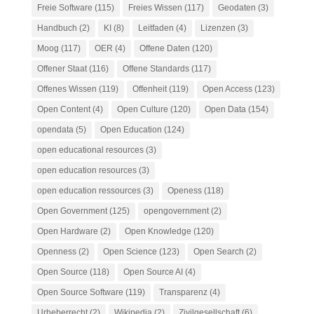
Freie Software
(115)
Freies Wissen
(117)
Geodaten
(3)
Handbuch
(2)
KI
(8)
Leitfaden
(4)
Lizenzen
(3)
Moog
(117)
OER
(4)
Offene Daten
(120)
Offener Staat
(116)
Offene Standards
(117)
Offenes Wissen
(119)
Offenheit
(119)
Open Access
(123)
Open Content
(4)
Open Culture
(120)
Open Data
(154)
opendata
(5)
Open Education
(124)
open educational resources
(3)
open education resources
(3)
open education ressources
(3)
Openess
(118)
Open Government
(125)
opengovernment
(2)
Open Hardware
(2)
Open Knowledge
(120)
Openness
(2)
Open Science
(123)
Open Search
(2)
Open Source
(118)
Open Source AI
(4)
Open Source Software
(119)
Transparenz
(4)
Urheberrecht
(2)
Wikipedia
(2)
Zivilgesellschaft
(6)