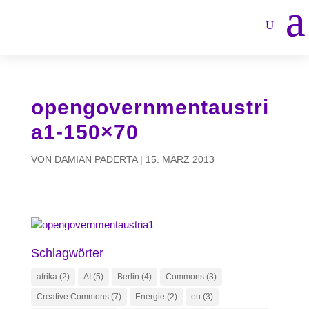
opengovernmentaustri
a1-150×70
VON
DAMIAN PADERTA
|
15. MÄRZ 2013
Schlagwörter
afrika
(2)
AI
(5)
Berlin
(4)
Commons
(3)
Creative Commons
(7)
Energie
(2)
eu
(3)