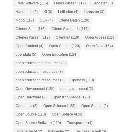
Freie Software
(115)
Freies Wissen
(117)
Geodaten
(3)
Handbuch
(2)
KI
(8)
Leitfaden
(4)
Lizenzen
(3)
Moog
(117)
OER
(4)
Offene Daten
(120)
Offener Staat
(116)
Offene Standards
(117)
Offenes Wissen
(119)
Offenheit
(119)
Open Access
(123)
Open Content
(4)
Open Culture
(120)
Open Data
(154)
opendata
(5)
Open Education
(124)
open educational resources
(3)
open education resources
(3)
open education ressources
(3)
Openess
(118)
Open Government
(125)
opengovernment
(2)
Open Hardware
(2)
Open Knowledge
(120)
Openness
(2)
Open Science
(123)
Open Search
(2)
Open Source
(118)
Open Source AI
(4)
Open Source Software
(119)
Transparenz
(4)
Urheberrecht
(2)
Wikipedia
(2)
Zivilgesellschaft
(6)