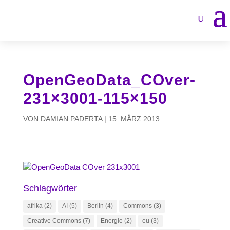
OpenGeoData_COver-
231×3001-115×150
VON
DAMIAN PADERTA
|
15. MÄRZ 2013
Schlagwörter
afrika
(2)
AI
(5)
Berlin
(4)
Commons
(3)
Creative Commons
(7)
Energie
(2)
eu
(3)