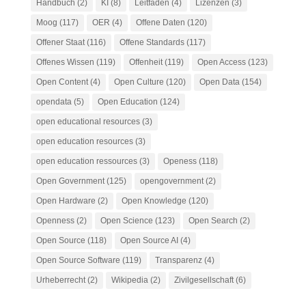
Handbuch
(2)
KI
(8)
Leitfaden
(4)
Lizenzen
(3)
Moog
(117)
OER
(4)
Offene Daten
(120)
Offener Staat
(116)
Offene Standards
(117)
Offenes Wissen
(119)
Offenheit
(119)
Open Access
(123)
Open Content
(4)
Open Culture
(120)
Open Data
(154)
opendata
(5)
Open Education
(124)
open educational resources
(3)
open education resources
(3)
open education ressources
(3)
Openess
(118)
Open Government
(125)
opengovernment
(2)
Open Hardware
(2)
Open Knowledge
(120)
Openness
(2)
Open Science
(123)
Open Search
(2)
Open Source
(118)
Open Source AI
(4)
Open Source Software
(119)
Transparenz
(4)
Urheberrecht
(2)
Wikipedia
(2)
Zivilgesellschaft
(6)