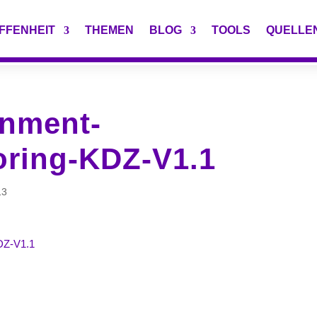
FFENHEIT
THEMEN
BLOG
TOOLS
QUELLE
nment-
oring-KDZ-V1.1
13
DZ-V1.1