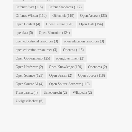
Offener Staat
(116)
Offene Standards
(117)
Offenes Wissen
(119)
Offenheit
(119)
Open Access
(123)
Open Content
(4)
Open Culture
(120)
Open Data
(154)
opendata
(5)
Open Education
(124)
open educational resources
(3)
open education resources
(3)
open education ressources
(3)
Openess
(118)
Open Government
(125)
opengovernment
(2)
Open Hardware
(2)
Open Knowledge
(120)
Openness
(2)
Open Science
(123)
Open Search
(2)
Open Source
(118)
Open Source AI
(4)
Open Source Software
(119)
Transparenz
(4)
Urheberrecht
(2)
Wikipedia
(2)
Zivilgesellschaft
(6)