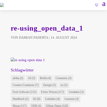
re-using_open_data_1
VON
DAMIAN PADERTA
|
14. AUGUST 2024
Schlagwörter
afrika
(2)
AI
(5)
Berlin
(4)
Commons
(3)
Creative Commons
(7)
Energie
(2)
eu
(3)
Freie Software
(115)
Freies Wissen
(117)
Geodaten
(3)
Handbuch
(2)
KI
(8)
Leitfaden
(4)
Lizenzen
(3)
Moog
(117)
OER
(4)
Offene Daten
(120)