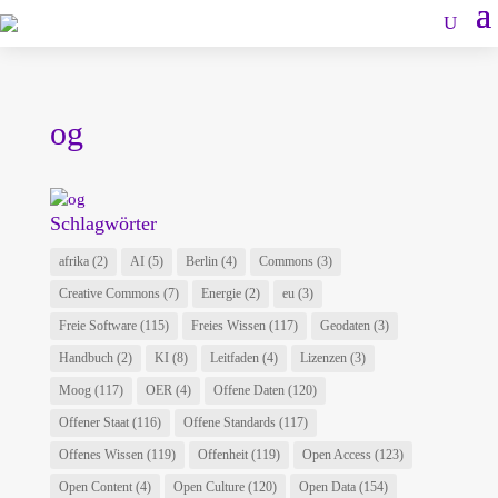
og
Schlagwörter
afrika
(2)
AI
(5)
Berlin
(4)
Commons
(3)
Creative Commons
(7)
Energie
(2)
eu
(3)
Freie Software
(115)
Freies Wissen
(117)
Geodaten
(3)
Handbuch
(2)
KI
(8)
Leitfaden
(4)
Lizenzen
(3)
Moog
(117)
OER
(4)
Offene Daten
(120)
Offener Staat
(116)
Offene Standards
(117)
Offenes Wissen
(119)
Offenheit
(119)
Open Access
(123)
Open Content
(4)
Open Culture
(120)
Open Data
(154)