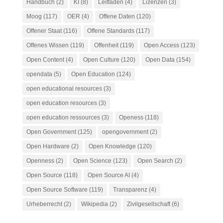
Handbuch
(2)
KI
(8)
Leitfaden
(4)
Lizenzen
(3)
Moog
(117)
OER
(4)
Offene Daten
(120)
Offener Staat
(116)
Offene Standards
(117)
Offenes Wissen
(119)
Offenheit
(119)
Open Access
(123)
Open Content
(4)
Open Culture
(120)
Open Data
(154)
opendata
(5)
Open Education
(124)
open educational resources
(3)
open education resources
(3)
open education ressources
(3)
Openess
(118)
Open Government
(125)
opengovernment
(2)
Open Hardware
(2)
Open Knowledge
(120)
Openness
(2)
Open Science
(123)
Open Search
(2)
Open Source
(118)
Open Source AI
(4)
Open Source Software
(119)
Transparenz
(4)
Urheberrecht
(2)
Wikipedia
(2)
Zivilgesellschaft
(6)