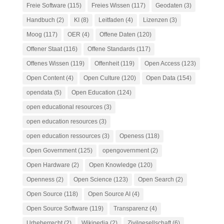
Freie Software
(115)
Freies Wissen
(117)
Geodaten
(3)
Handbuch
(2)
KI
(8)
Leitfaden
(4)
Lizenzen
(3)
Moog
(117)
OER
(4)
Offene Daten
(120)
Offener Staat
(116)
Offene Standards
(117)
Offenes Wissen
(119)
Offenheit
(119)
Open Access
(123)
Open Content
(4)
Open Culture
(120)
Open Data
(154)
opendata
(5)
Open Education
(124)
open educational resources
(3)
open education resources
(3)
open education ressources
(3)
Openess
(118)
Open Government
(125)
opengovernment
(2)
Open Hardware
(2)
Open Knowledge
(120)
Openness
(2)
Open Science
(123)
Open Search
(2)
Open Source
(118)
Open Source AI
(4)
Open Source Software
(119)
Transparenz
(4)
Urheberrecht
(2)
Wikipedia
(2)
Zivilgesellschaft
(6)