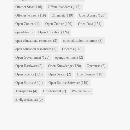
Offener Staat
(116)
Offene Standards
(117)
Offenes Wissen
(119)
Offenheit
(119)
Open Access
(123)
Open Content
(4)
Open Culture
(120)
Open Data
(154)
opendata
(5)
Open Education
(124)
open educational resources
(3)
open education resources
(3)
open education ressources
(3)
Openess
(118)
Open Government
(125)
opengovernment
(2)
Open Hardware
(2)
Open Knowledge
(120)
Openness
(2)
Open Science
(123)
Open Search
(2)
Open Source
(118)
Open Source AI
(4)
Open Source Software
(119)
Transparenz
(4)
Urheberrecht
(2)
Wikipedia
(2)
Zivilgesellschaft
(6)