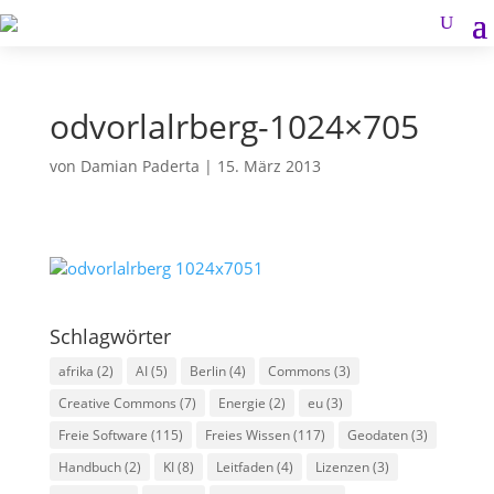
odvorlalrberg-1024×705
von
Damian Paderta
|
15. März 2013
Schlagwörter
afrika
(2)
AI
(5)
Berlin
(4)
Commons
(3)
Creative Commons
(7)
Energie
(2)
eu
(3)
Freie Software
(115)
Freies Wissen
(117)
Geodaten
(3)
Handbuch
(2)
KI
(8)
Leitfaden
(4)
Lizenzen
(3)