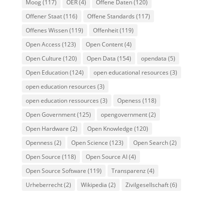
Moog
(117)
OER
(4)
Offene Daten
(120)
Offener Staat
(116)
Offene Standards
(117)
Offenes Wissen
(119)
Offenheit
(119)
Open Access
(123)
Open Content
(4)
Open Culture
(120)
Open Data
(154)
opendata
(5)
Open Education
(124)
open educational resources
(3)
open education resources
(3)
open education ressources
(3)
Openess
(118)
Open Government
(125)
opengovernment
(2)
Open Hardware
(2)
Open Knowledge
(120)
Openness
(2)
Open Science
(123)
Open Search
(2)
Open Source
(118)
Open Source AI
(4)
Open Source Software
(119)
Transparenz
(4)
Urheberrecht
(2)
Wikipedia
(2)
Zivilgesellschaft
(6)