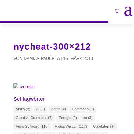
nycheat-300×212
VON
DAMIAN PADERTA
|
15. MÄRZ 2013
Schlagwörter
afrika
(2)
AI
(5)
Berlin
(4)
Commons
(3)
Creative Commons
(7)
Energie
(2)
eu
(3)
Freie Software
(115)
Freies Wissen
(117)
Geodaten
(3)