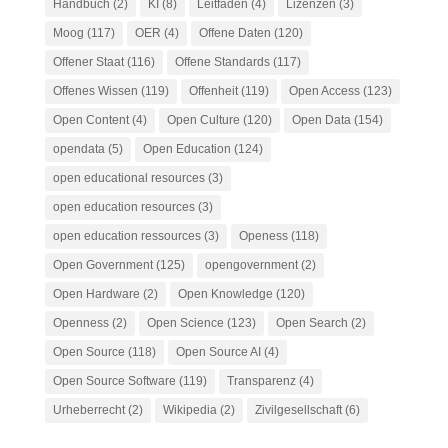
Handbuch
(2)
KI
(8)
Leitfaden
(4)
Lizenzen
(3)
Moog
(117)
OER
(4)
Offene Daten
(120)
Offener Staat
(116)
Offene Standards
(117)
Offenes Wissen
(119)
Offenheit
(119)
Open Access
(123)
Open Content
(4)
Open Culture
(120)
Open Data
(154)
opendata
(5)
Open Education
(124)
open educational resources
(3)
open education resources
(3)
open education ressources
(3)
Openess
(118)
Open Government
(125)
opengovernment
(2)
Open Hardware
(2)
Open Knowledge
(120)
Openness
(2)
Open Science
(123)
Open Search
(2)
Open Source
(118)
Open Source AI
(4)
Open Source Software
(119)
Transparenz
(4)
Urheberrecht
(2)
Wikipedia
(2)
Zivilgesellschaft
(6)