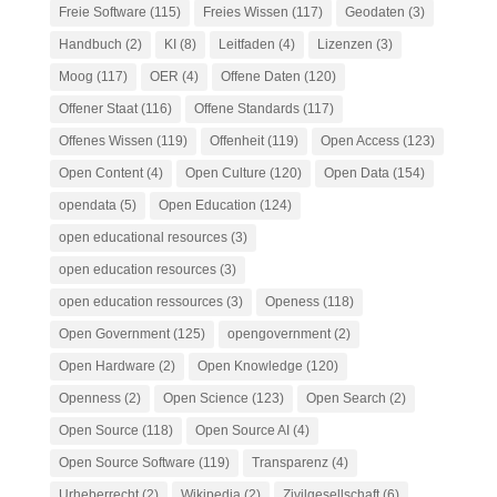
Freie Software
(115)
Freies Wissen
(117)
Geodaten
(3)
Handbuch
(2)
KI
(8)
Leitfaden
(4)
Lizenzen
(3)
Moog
(117)
OER
(4)
Offene Daten
(120)
Offener Staat
(116)
Offene Standards
(117)
Offenes Wissen
(119)
Offenheit
(119)
Open Access
(123)
Open Content
(4)
Open Culture
(120)
Open Data
(154)
opendata
(5)
Open Education
(124)
open educational resources
(3)
open education resources
(3)
open education ressources
(3)
Openess
(118)
Open Government
(125)
opengovernment
(2)
Open Hardware
(2)
Open Knowledge
(120)
Openness
(2)
Open Science
(123)
Open Search
(2)
Open Source
(118)
Open Source AI
(4)
Open Source Software
(119)
Transparenz
(4)
Urheberrecht
(2)
Wikipedia
(2)
Zivilgesellschaft
(6)