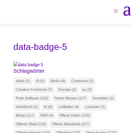
data-badge-5
Schlagwörter
afrika
(2)
AI
(5)
Berlin
(4)
Commons
(3)
Creative Commons
(7)
Energie
(2)
eu
(3)
Freie Software
(115)
Freies Wissen
(117)
Geodaten
(3)
Handbuch
(2)
KI
(8)
Leitfaden
(4)
Lizenzen
(3)
Moog
(117)
OER
(4)
Offene Daten
(120)
Offener Staat
(116)
Offene Standards
(117)
Offenes Wissen
(119)
Offenheit
(119)
Open Access
(123)