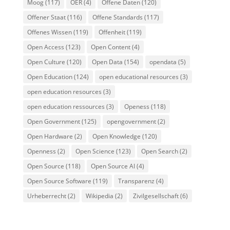
Moog
(117)
OER
(4)
Offene Daten
(120)
Offener Staat
(116)
Offene Standards
(117)
Offenes Wissen
(119)
Offenheit
(119)
Open Access
(123)
Open Content
(4)
Open Culture
(120)
Open Data
(154)
opendata
(5)
Open Education
(124)
open educational resources
(3)
open education resources
(3)
open education ressources
(3)
Openess
(118)
Open Government
(125)
opengovernment
(2)
Open Hardware
(2)
Open Knowledge
(120)
Openness
(2)
Open Science
(123)
Open Search
(2)
Open Source
(118)
Open Source AI
(4)
Open Source Software
(119)
Transparenz
(4)
Urheberrecht
(2)
Wikipedia
(2)
Zivilgesellschaft
(6)