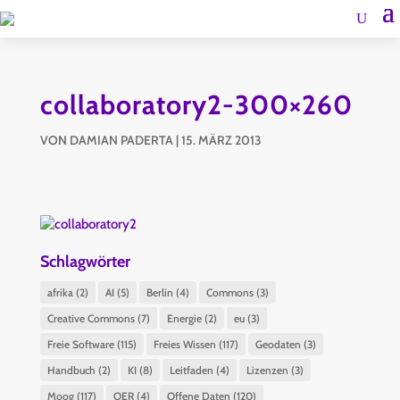
collaboratory2-300×260
VON
DAMIAN PADERTA
|
15. MÄRZ 2013
Schlagwörter
afrika
(2)
AI
(5)
Berlin
(4)
Commons
(3)
Creative Commons
(7)
Energie
(2)
eu
(3)
Freie Software
(115)
Freies Wissen
(117)
Geodaten
(3)
Handbuch
(2)
KI
(8)
Leitfaden
(4)
Lizenzen
(3)
Moog
(117)
OER
(4)
Offene Daten
(120)