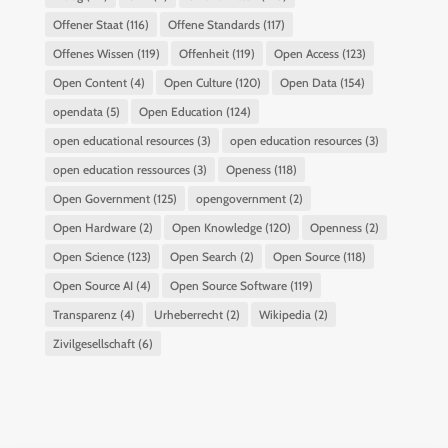
Offener Staat
(116)
Offene Standards
(117)
Offenes Wissen
(119)
Offenheit
(119)
Open Access
(123)
Open Content
(4)
Open Culture
(120)
Open Data
(154)
opendata
(5)
Open Education
(124)
open educational resources
(3)
open education resources
(3)
open education ressources
(3)
Openess
(118)
Open Government
(125)
opengovernment
(2)
Open Hardware
(2)
Open Knowledge
(120)
Openness
(2)
Open Science
(123)
Open Search
(2)
Open Source
(118)
Open Source AI
(4)
Open Source Software
(119)
Transparenz
(4)
Urheberrecht
(2)
Wikipedia
(2)
Zivilgesellschaft
(6)