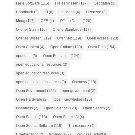
Freie Software
(115)
Freies Wissen
(117)
Geodaten
(3)
Handbuch
(2)
KI
(8)
Leitfaden
(4)
Lizenzen
(3)
Moog
(117)
OER
(4)
Offene Daten
(120)
Offener Staat
(116)
Offene Standards
(117)
Offenes Wissen
(119)
Offenheit
(119)
Open Access
(123)
Open Content
(4)
Open Culture
(120)
Open Data
(154)
opendata
(5)
Open Education
(124)
open educational resources
(3)
open education resources
(3)
open education ressources
(3)
Openess
(118)
Open Government
(125)
opengovernment
(2)
Open Hardware
(2)
Open Knowledge
(120)
Openness
(2)
Open Science
(123)
Open Search
(2)
Open Source
(118)
Open Source AI
(4)
Open Source Software
(119)
Transparenz
(4)
Urheberrecht
(2)
Wikipedia
(2)
Zivilgesellschaft
(6)