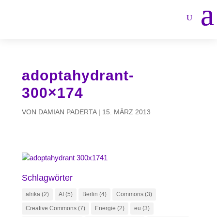
adoptahydrant-
300×174
VON
DAMIAN PADERTA
|
15. MÄRZ 2013
Schlagwörter
afrika
(2)
AI
(5)
Berlin
(4)
Commons
(3)
Creative Commons
(7)
Energie
(2)
eu
(3)