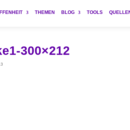
FFENHEIT
THEMEN
BLOG
TOOLS
QUELLE
ke1-300×212
13