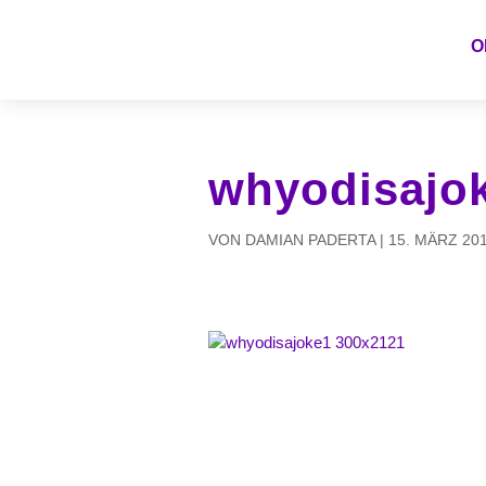
O
whyodisajo
VON
DAMIAN PADERTA
|
15. MÄRZ 20