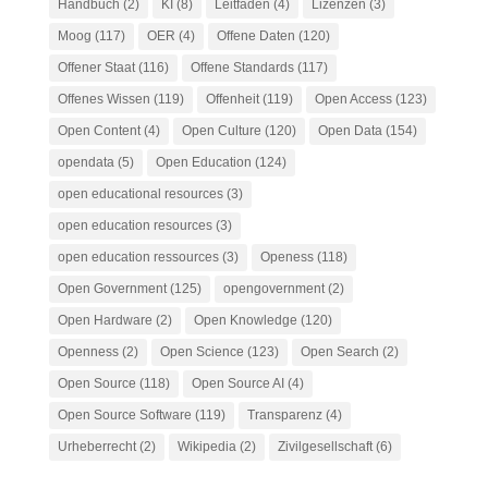
Handbuch
(2)
KI
(8)
Leitfaden
(4)
Lizenzen
(3)
Moog
(117)
OER
(4)
Offene Daten
(120)
Offener Staat
(116)
Offene Standards
(117)
Offenes Wissen
(119)
Offenheit
(119)
Open Access
(123)
Open Content
(4)
Open Culture
(120)
Open Data
(154)
opendata
(5)
Open Education
(124)
open educational resources
(3)
open education resources
(3)
open education ressources
(3)
Openess
(118)
Open Government
(125)
opengovernment
(2)
Open Hardware
(2)
Open Knowledge
(120)
Openness
(2)
Open Science
(123)
Open Search
(2)
Open Source
(118)
Open Source AI
(4)
Open Source Software
(119)
Transparenz
(4)
Urheberrecht
(2)
Wikipedia
(2)
Zivilgesellschaft
(6)