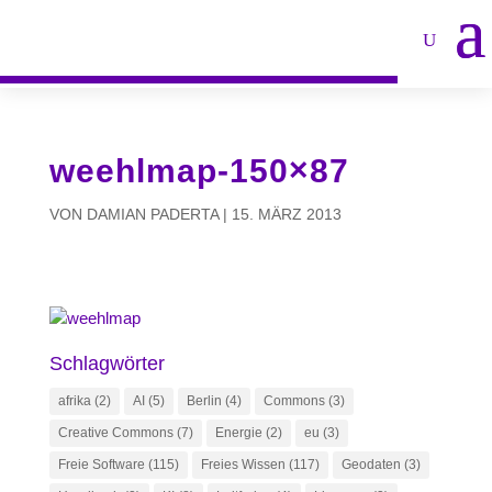
weehlmap-150×87
VON
DAMIAN PADERTA
|
15. MÄRZ 2013
Schlagwörter
afrika
(2)
AI
(5)
Berlin
(4)
Commons
(3)
Creative Commons
(7)
Energie
(2)
eu
(3)
Freie Software
(115)
Freies Wissen
(117)
Geodaten
(3)