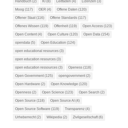
Handbuch
(2)
KI
(8)
Leitfaden
(4)
Lizenzen
(3)
Moog
(117)
OER
(4)
Offene Daten
(120)
Offener Staat
(116)
Offene Standards
(117)
Offenes Wissen
(119)
Offenheit
(119)
Open Access
(123)
Open Content
(4)
Open Culture
(120)
Open Data
(154)
opendata
(5)
Open Education
(124)
open educational resources
(3)
open education resources
(3)
open education ressources
(3)
Openess
(118)
Open Government
(125)
opengovernment
(2)
Open Hardware
(2)
Open Knowledge
(120)
Openness
(2)
Open Science
(123)
Open Search
(2)
Open Source
(118)
Open Source AI
(4)
Open Source Software
(119)
Transparenz
(4)
Urheberrecht
(2)
Wikipedia
(2)
Zivilgesellschaft
(6)