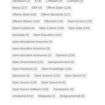
Handbuch
(2)
KI
(8)
Leitfaden
(4)
Lizenzen
(3)
Moog
(117)
OER
(4)
Offene Daten
(120)
Offener Staat
(116)
Offene Standards
(117)
Offenes Wissen
(119)
Offenheit
(119)
Open Access
(123)
Open Content
(4)
Open Culture
(120)
Open Data
(154)
opendata
(5)
Open Education
(124)
open educational resources
(3)
open education resources
(3)
open education ressources
(3)
Openess
(118)
Open Government
(125)
opengovernment
(2)
Open Hardware
(2)
Open Knowledge
(120)
Openness
(2)
Open Science
(123)
Open Search
(2)
Open Source
(118)
Open Source AI
(4)
Open Source Software
(119)
Transparenz
(4)
Urheberrecht
(2)
Wikipedia
(2)
Zivilgesellschaft
(6)