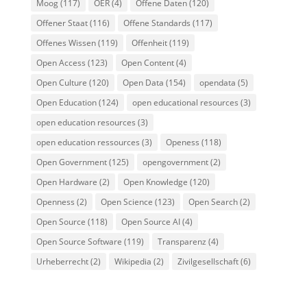
Moog
(117)
OER
(4)
Offene Daten
(120)
Offener Staat
(116)
Offene Standards
(117)
Offenes Wissen
(119)
Offenheit
(119)
Open Access
(123)
Open Content
(4)
Open Culture
(120)
Open Data
(154)
opendata
(5)
Open Education
(124)
open educational resources
(3)
open education resources
(3)
open education ressources
(3)
Openess
(118)
Open Government
(125)
opengovernment
(2)
Open Hardware
(2)
Open Knowledge
(120)
Openness
(2)
Open Science
(123)
Open Search
(2)
Open Source
(118)
Open Source AI
(4)
Open Source Software
(119)
Transparenz
(4)
Urheberrecht
(2)
Wikipedia
(2)
Zivilgesellschaft
(6)