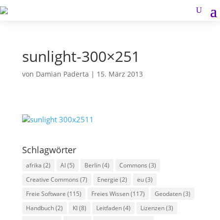
sunlight-300×251
von
Damian Paderta
|
15. März 2013
Schlagwörter
afrika
(2)
AI
(5)
Berlin
(4)
Commons
(3)
Creative Commons
(7)
Energie
(2)
eu
(3)
Freie Software
(115)
Freies Wissen
(117)
Geodaten
(3)
Handbuch
(2)
KI
(8)
Leitfaden
(4)
Lizenzen
(3)