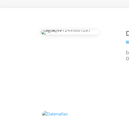
W
E
O