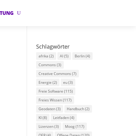
ATUNG
Schlagwörter
afrika
(2)
AI
(5)
Berlin
(4)
Commons
(3)
Creative Commons
(7)
Energie
(2)
eu
(3)
Freie Software
(115)
Freies Wissen
(117)
Geodaten
(3)
Handbuch
(2)
KI
(8)
Leitfaden
(4)
Lizenzen
(3)
Moog
(117)
OER
(4)
Offene Daten
(120)