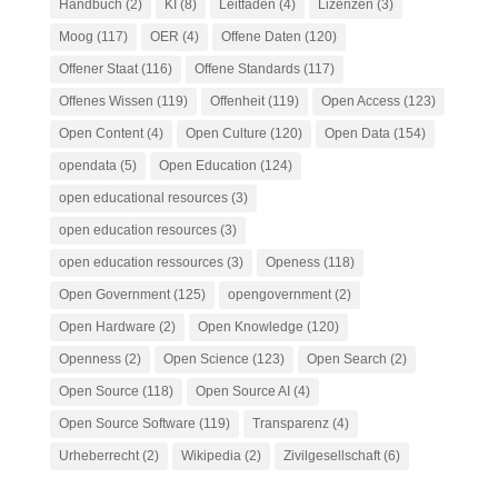
Handbuch
(2)
KI
(8)
Leitfaden
(4)
Lizenzen
(3)
Moog
(117)
OER
(4)
Offene Daten
(120)
Offener Staat
(116)
Offene Standards
(117)
Offenes Wissen
(119)
Offenheit
(119)
Open Access
(123)
Open Content
(4)
Open Culture
(120)
Open Data
(154)
opendata
(5)
Open Education
(124)
open educational resources
(3)
open education resources
(3)
open education ressources
(3)
Openess
(118)
Open Government
(125)
opengovernment
(2)
Open Hardware
(2)
Open Knowledge
(120)
Openness
(2)
Open Science
(123)
Open Search
(2)
Open Source
(118)
Open Source AI
(4)
Open Source Software
(119)
Transparenz
(4)
Urheberrecht
(2)
Wikipedia
(2)
Zivilgesellschaft
(6)