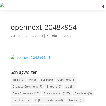
opennext-2048×954
von
Damian Paderta
|
3. Februar 2021
Schlagwörter
afrika
(2)
AI
(5)
Berlin
(4)
Commons
(3)
Creative Commons
(7)
Energie
(2)
eu
(3)
Freie Software
(115)
Freies Wissen
(117)
Geodaten
(3)
Handbuch
(2)
KI
(8)
Leitfaden
(4)
Lizenzen
(3)