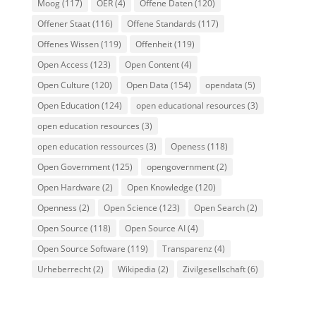
Moog
(117)
OER
(4)
Offene Daten
(120)
Offener Staat
(116)
Offene Standards
(117)
Offenes Wissen
(119)
Offenheit
(119)
Open Access
(123)
Open Content
(4)
Open Culture
(120)
Open Data
(154)
opendata
(5)
Open Education
(124)
open educational resources
(3)
open education resources
(3)
open education ressources
(3)
Openess
(118)
Open Government
(125)
opengovernment
(2)
Open Hardware
(2)
Open Knowledge
(120)
Openness
(2)
Open Science
(123)
Open Search
(2)
Open Source
(118)
Open Source AI
(4)
Open Source Software
(119)
Transparenz
(4)
Urheberrecht
(2)
Wikipedia
(2)
Zivilgesellschaft
(6)