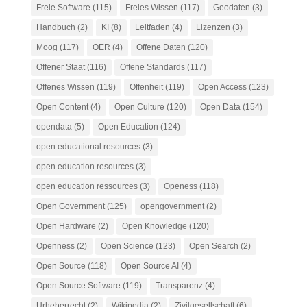
Freie Software
(115)
Freies Wissen
(117)
Geodaten
(3)
Handbuch
(2)
KI
(8)
Leitfaden
(4)
Lizenzen
(3)
Moog
(117)
OER
(4)
Offene Daten
(120)
Offener Staat
(116)
Offene Standards
(117)
Offenes Wissen
(119)
Offenheit
(119)
Open Access
(123)
Open Content
(4)
Open Culture
(120)
Open Data
(154)
opendata
(5)
Open Education
(124)
open educational resources
(3)
open education resources
(3)
open education ressources
(3)
Openess
(118)
Open Government
(125)
opengovernment
(2)
Open Hardware
(2)
Open Knowledge
(120)
Openness
(2)
Open Science
(123)
Open Search
(2)
Open Source
(118)
Open Source AI
(4)
Open Source Software
(119)
Transparenz
(4)
Urheberrecht
(2)
Wikipedia
(2)
Zivilgesellschaft
(6)