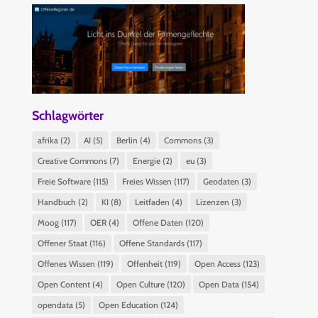
Schlagwörter
afrika
(2)
AI
(5)
Berlin
(4)
Commons
(3)
Creative Commons
(7)
Energie
(2)
eu
(3)
Freie Software
(115)
Freies Wissen
(117)
Geodaten
(3)
Handbuch
(2)
KI
(8)
Leitfaden
(4)
Lizenzen
(3)
Moog
(117)
OER
(4)
Offene Daten
(120)
Offener Staat
(116)
Offene Standards
(117)
Offenes Wissen
(119)
Offenheit
(119)
Open Access
(123)
Open Content
(4)
Open Culture
(120)
Open Data
(154)
opendata
(5)
Open Education
(124)