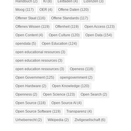
Handbuch
(2)
KI
(8)
Leitfaden
(4)
Lizenzen
(3)
Moog
(117)
OER
(4)
Offene Daten
(120)
Offener Staat
(116)
Offene Standards
(117)
Offenes Wissen
(119)
Offenheit
(119)
Open Access
(123)
Open Content
(4)
Open Culture
(120)
Open Data
(154)
opendata
(5)
Open Education
(124)
open educational resources
(3)
open education resources
(3)
open education ressources
(3)
Openess
(118)
Open Government
(125)
opengovernment
(2)
Open Hardware
(2)
Open Knowledge
(120)
Openness
(2)
Open Science
(123)
Open Search
(2)
Open Source
(118)
Open Source AI
(4)
Open Source Software
(119)
Transparenz
(4)
Urheberrecht
(2)
Wikipedia
(2)
Zivilgesellschaft
(6)