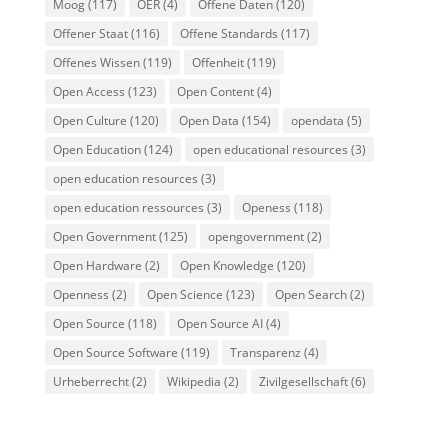
Moog
(117)
OER
(4)
Offene Daten
(120)
Offener Staat
(116)
Offene Standards
(117)
Offenes Wissen
(119)
Offenheit
(119)
Open Access
(123)
Open Content
(4)
Open Culture
(120)
Open Data
(154)
opendata
(5)
Open Education
(124)
open educational resources
(3)
open education resources
(3)
open education ressources
(3)
Openess
(118)
Open Government
(125)
opengovernment
(2)
Open Hardware
(2)
Open Knowledge
(120)
Openness
(2)
Open Science
(123)
Open Search
(2)
Open Source
(118)
Open Source AI
(4)
Open Source Software
(119)
Transparenz
(4)
Urheberrecht
(2)
Wikipedia
(2)
Zivilgesellschaft
(6)