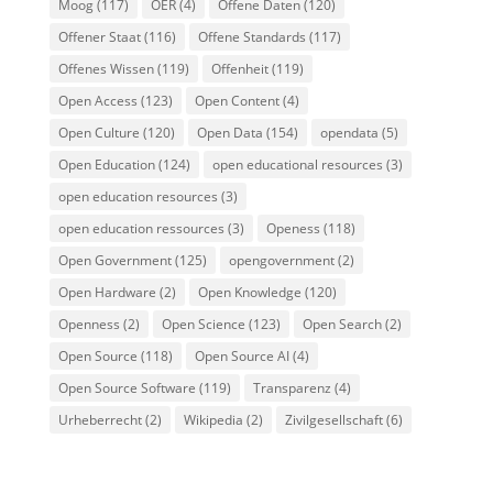
Moog
(117)
OER
(4)
Offene Daten
(120)
Offener Staat
(116)
Offene Standards
(117)
Offenes Wissen
(119)
Offenheit
(119)
Open Access
(123)
Open Content
(4)
Open Culture
(120)
Open Data
(154)
opendata
(5)
Open Education
(124)
open educational resources
(3)
open education resources
(3)
open education ressources
(3)
Openess
(118)
Open Government
(125)
opengovernment
(2)
Open Hardware
(2)
Open Knowledge
(120)
Openness
(2)
Open Science
(123)
Open Search
(2)
Open Source
(118)
Open Source AI
(4)
Open Source Software
(119)
Transparenz
(4)
Urheberrecht
(2)
Wikipedia
(2)
Zivilgesellschaft
(6)