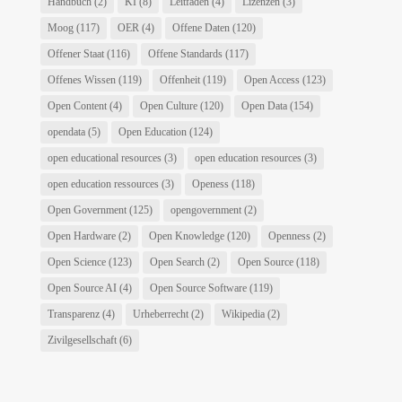
Handbuch
(2)
KI
(8)
Leitfaden
(4)
Lizenzen
(3)
Moog
(117)
OER
(4)
Offene Daten
(120)
Offener Staat
(116)
Offene Standards
(117)
Offenes Wissen
(119)
Offenheit
(119)
Open Access
(123)
Open Content
(4)
Open Culture
(120)
Open Data
(154)
opendata
(5)
Open Education
(124)
open educational resources
(3)
open education resources
(3)
open education ressources
(3)
Openess
(118)
Open Government
(125)
opengovernment
(2)
Open Hardware
(2)
Open Knowledge
(120)
Openness
(2)
Open Science
(123)
Open Search
(2)
Open Source
(118)
Open Source AI
(4)
Open Source Software
(119)
Transparenz
(4)
Urheberrecht
(2)
Wikipedia
(2)
Zivilgesellschaft
(6)