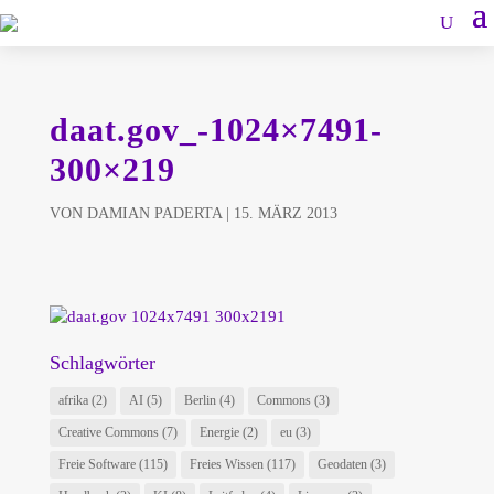
daat.gov_-1024×7491-
300×219
VON
DAMIAN PADERTA
|
15. MÄRZ 2013
Schlagwörter
afrika
(2)
AI
(5)
Berlin
(4)
Commons
(3)
Creative Commons
(7)
Energie
(2)
eu
(3)
Freie Software
(115)
Freies Wissen
(117)
Geodaten
(3)