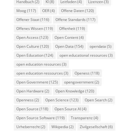
Handbuch
(2)
KI
(8)
Leitfaden
(4)
Lizenzen
(3)
Moog
(117)
OER
(4)
Offene Daten
(120)
Offener Staat
(116)
Offene Standards
(117)
Offenes Wissen
(119)
Offenheit
(119)
Open Access
(123)
Open Content
(4)
Open Culture
(120)
Open Data
(154)
opendata
(5)
Open Education
(124)
open educational resources
(3)
open education resources
(3)
open education ressources
(3)
Openess
(118)
Open Government
(125)
opengovernment
(2)
Open Hardware
(2)
Open Knowledge
(120)
Openness
(2)
Open Science
(123)
Open Search
(2)
Open Source
(118)
Open Source AI
(4)
Open Source Software
(119)
Transparenz
(4)
Urheberrecht
(2)
Wikipedia
(2)
Zivilgesellschaft
(6)