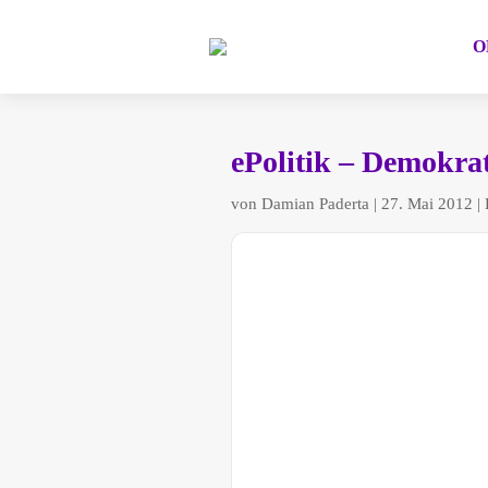
O
ePolitik – Demokra
von
Damian Paderta
|
27. Mai 2012
|