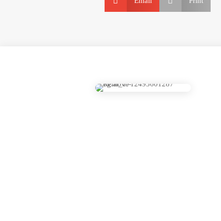


Email
Print