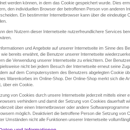
dnet werden können, in dem das Cookie gespeichert wurde. Dies erm
rn, den individuellen Browser der betroffenen Person von anderen In
rscheiden. Ein bestimmter Internetbrowser kann über die eindeutige 
den.
 den Nutzern dieser Internetseite nutzerfreundlichere Services berei
wären.
nformationen und Angebote auf unserer Internetseite im Sinne des Be
wie bereits erwähnt, die Benutzer unserer Internetseite wiederzuer
n die Verwendung unserer Internetseite zu erleichtern. Der Benutzer 
ielsweise nicht bei jedem Besuch der Internetseite erneut seine Zu
und dem auf dem Computersystem des Benutzers abgelegten Cookie ü
ines Warenkorbes im Online-Shop. Der Online-Shop merkt sich die Arti
, über ein Cookie.
zung von Cookies durch unsere Internetseite jederzeit mittels einer
tbrowsers verhindern und damit der Setzung von Cookies dauerhaft w
ederzeit über einen Internetbrowser oder andere Softwareprogramme
tbrowsern möglich. Deaktiviert die betroffene Person die Setzung von
ter Umständen nicht alle Funktionen unserer Internetseite vollumfängl