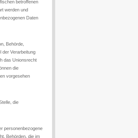
fischen betroffenen
hrt werden und
nenbezogenen Daten
son, Behörde,
l der Verarbeitung
ch das Unionsrecht
önnen die
ten vorgesehen
telle, die
 der personenbezogene
ht. Behörden, die im