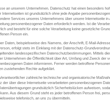
resse an unserem Unternehmen. Datenschutz hat einen besonders hohe
r Internetseiten ist grundsätzlich ohne jede Angabe personenbezoge
sondere Services unseres Unternehmens über unsere Internetseite i
eitung personenbezogener Daten erforderlich werden. Ist die Verarbe
ch und besteht für eine solche Verarbeitung keine gesetzliche Grund
offenen Person ein.
er Daten, beispielsweise des Namens, der Anschrift, E-Mail-Adress
erson, erfolgt stets im Einklang mit der Datenschutz-Grundverordnu
geltenden landesspezifischen Datenschutzbestimmungen. Mittels die
r Unternehmen die Öffentlichkeit über Art, Umfang und Zweck der v
nenbezogenen Daten informieren. Ferner werden betroffene Personen 
en zustehenden Rechte aufgeklärt.
g Verantwortlicher zahlreiche technische und organisatorische Maßn
z der über diese Internetseite verarbeiteten personenbezogenen Date
atenübertragungen grundsätzlich Sicherheitslücken aufweisen, soda
 kann. Aus diesem Grund steht es jeder betroffenen Person frei, pe
ielsweise telefonisch, an uns zu übermitteln.