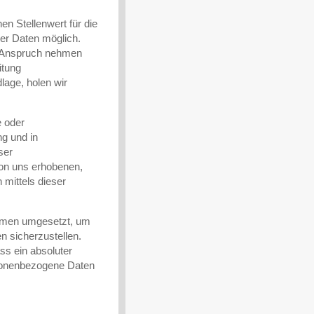
n Stellenwert für die
ner Daten möglich.
n Anspruch nehmen
itung
lage, holen wir
e oder
ng und in
ser
on uns erhobenen,
mittels dieser
ahmen umgesetzt, um
n sicherzustellen.
ss ein absoluter
rsonenbezogene Daten