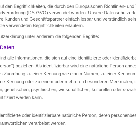
uf den Begrifflichkeiten, die durch den Europäischen Richtlinien- un
ndverordnung (DS-GVO) verwendet wurden. Unsere Datenschutzerklä
sere Kunden und Geschäftspartner einfach lesbar und verständlich sei
ie verwendeten Begrifflichkeiten erläutern.
tzerklärung unter anderem die folgenden Begriffe:
 Daten
alle Informationen, die sich auf eine identifizierte oder identifizier
rson") beziehen. Als identifizierbar wird eine natürliche Person ange
tels Zuordnung zu einer Kennung wie einem Namen, zu einer Kennnu
nline-Kennung oder zu einem oder mehreren besonderen Merkmalen, 
 genetischen, psychischen, wirtschaftlichen, kulturellen oder soziale
ntifiziert werden kann.
dentifizierte oder identifizierbare natürliche Person, deren personen
rantwortlichen verarbeitet werden.