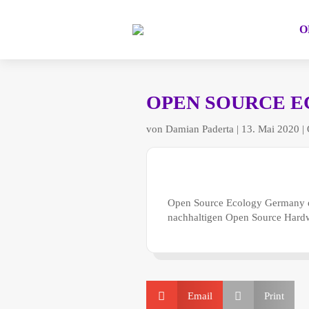
O
OPEN SOURCE E
von
Damian Paderta
|
13. Mai 2020
|
Open Source Ecology Germany e.V
nachhaltigen Open Source Hardw


Email
Print