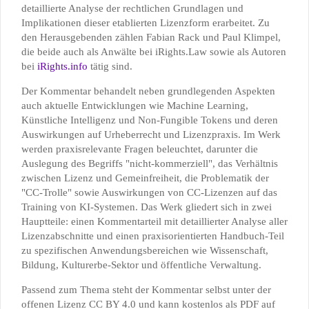
detaillierte Analyse der rechtlichen Grundlagen und
Implikationen dieser etablierten Lizenzform erarbeitet. Zu
den Herausgebenden zählen Fabian Rack und Paul Klimpel,
die beide auch als Anwälte bei iRights.Law sowie als Autoren
bei
iRights.info
tätig sind.
Der Kommentar behandelt neben grundlegenden Aspekten
auch aktuelle Entwicklungen wie Machine Learning,
Künstliche Intelligenz und Non-Fungible Tokens und deren
Auswirkungen auf Urheberrecht und Lizenzpraxis. Im Werk
werden praxisrelevante Fragen beleuchtet, darunter die
Auslegung des Begriffs "nicht-kommerziell", das Verhältnis
zwischen Lizenz und Gemeinfreiheit, die Problematik der
"CC-Trolle" sowie Auswirkungen von CC-Lizenzen auf das
Training von KI-Systemen. Das Werk gliedert sich in zwei
Hauptteile: einen Kommentarteil mit detaillierter Analyse aller
Lizenzabschnitte und einen praxisorientierten Handbuch-Teil
zu spezifischen Anwendungsbereichen wie Wissenschaft,
Bildung, Kulturerbe-Sektor und öffentliche Verwaltung.
Passend zum Thema steht der Kommentar selbst unter der
offenen Lizenz CC BY 4.0 und kann kostenlos als PDF auf