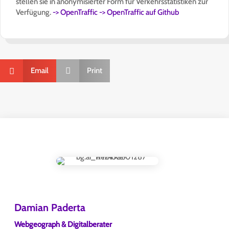
stellen sie in anonymisierter Form für Verkehrsstatistiken zur
Verfügung.
-> OpenTraffic
-> OpenTraffic auf Github
Email

Print

Damian Paderta
Webgeograph & Digitalberater