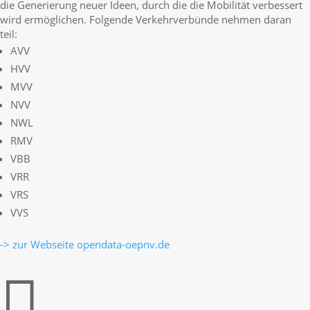
die Generierung neuer Ideen, durch die die Mobilität verbessert
wird ermöglichen. Folgende Verkehrverbünde nehmen daran
teil:
AVV
HVV
MVV
NVV
NWL
RMV
VBB
VRR
VRS
VVS
-> zur Webseite opendata-oepnv.de
